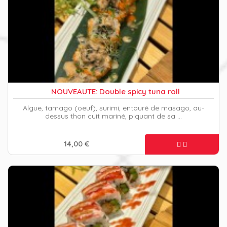
NOUVEAUTE: Double spicy tuna roll
Algue, tamago (oeuf), surimi, entouré de masago, au-
dessus thon cuit mariné, piquant de sa …
14,00 €